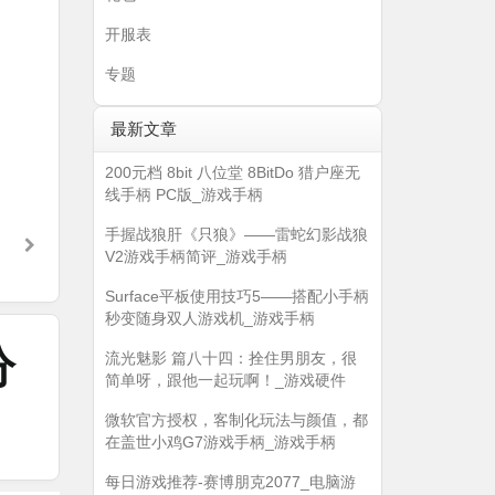
开服表
专题
最新文章
200元档 8bit 八位堂 8BitDo 猎户座无
线手柄 PC版_游戏手柄
手握战狼肝《只狼》——雷蛇幻影战狼
V2游戏手柄简评_游戏手柄
Surface平板使用技巧5——搭配小手柄
秒变随身双人游戏机_游戏手柄
分
流光魅影 篇八十四：拴住男朋友，很
简单呀，跟他一起玩啊！_游戏硬件
微软官方授权，客制化玩法与颜值，都
在盖世小鸡G7游戏手柄_游戏手柄
每日游戏推荐-赛博朋克2077_电脑游